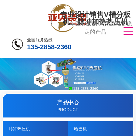
专业设计销售V槽分板
机、脉冲加热热压机
二十年匠心磨砺·只为造就更稳
定的产品
全国服务热线
135-2858-2360
产品中心
PRODUCT
脉冲热压机
哈巴机