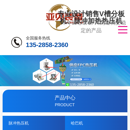
专业设计销售V槽分板
机、脉冲加热热压机
二十年匠心磨砺·只为造就更稳
定的产品
全国服务热线
135-2858-2360
产品中心
PRODUCT
脉冲热压机
哈巴机