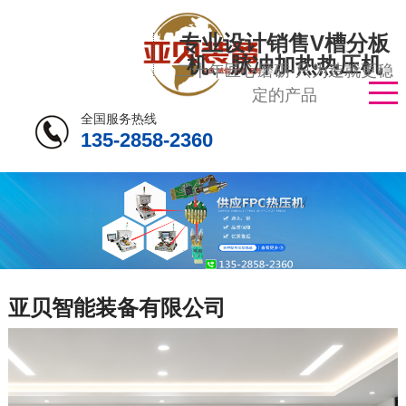
专业设计销售V槽分板
机、脉冲加热热压机
二十年匠心磨砺·只为造就更稳
定的产品
全国服务热线
135-2858-2360
亚贝智能装备有限公司