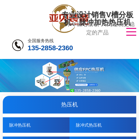
专业设计销售V槽分板
机、脉冲加热热压机
二十年匠心磨砺·只为造就更稳
定的产品
全国服务热线
135-2858-2360
热压机
脉冲热压机
脉冲式热压机