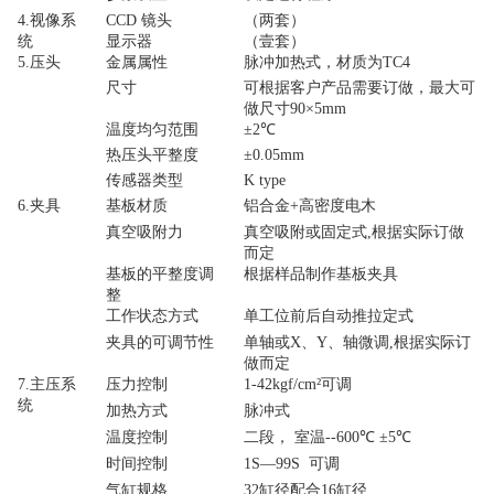
4.
视像系
CCD
镜头
（两套）
统
显示器
（壹套）
5.
压头
金属属性
脉冲加热式，
材质为
TC4
尺寸
可根据客户产品需要订做，最大可
做尺寸
9
0×
5
mm
温度均匀范围
±
2
℃
热压头平整度
±0.05mm
传感器类型
K type
6.
夹具
基板材质
铝合金
+
高密度电木
真空吸附力
真空吸附或固定式
,
根据实际订做
而定
基板的平整度调
根据样品制作基板夹具
整
工作状态方式
单工位前后自动推拉定式
夹具的可调节性
单轴或
X
、
Y
、轴微调
,
根据实际订
做而定
7.
主压系
压力控制
1
-
42
kgf/cm²
可调
统
加热方式
脉冲式
温度控制
二段， 室温
--
6
00℃ ±
5
℃
时间控制
1
S—
99
S 可调
气缸规格
32
缸径配合
16
缸径