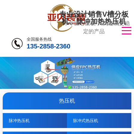
专业设计销售V槽分板
机、脉冲加热热压机
二十年匠心磨砺·只为造就更稳
定的产品
全国服务热线
135-2858-2360
热压机
脉冲热压机
脉冲式热压机