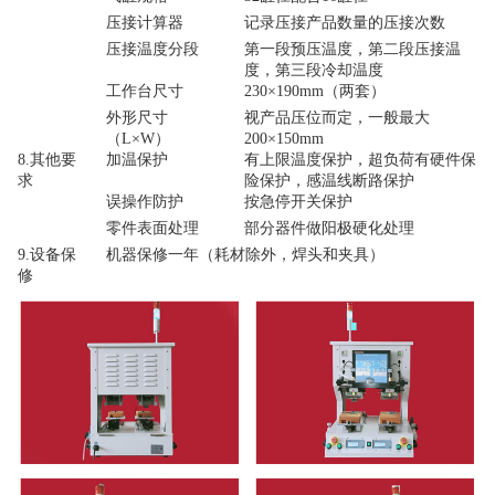
压接计算器
记录压接产品数量的压接次数
压接温度分段
第一段预压温度，第二段压接温
度，第三段冷却温度
工作台尺寸
23
0×
19
0mm
（两套）
外形尺寸
视产品压位而定，一般最大
（
L×W
）
200×
150
mm
8
.
其他要
加温保护
有上限温度保护
，
超负荷有硬件保
求
险保护
，感温线断路保护
误操作防护
按急停开关保护
零件表面处理
部分器件做阳极硬化处理
9.
设备保
机器保修一年（耗材除外，焊头和夹具）
修