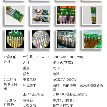
1.
设备的
外形尺寸
L×W×H
680
×
78
0 ×
700
( mm)
外形
立式
外形
桌上式
(
)
重量
约
110
㎏
颜色
电脑白
2.
工厂设
电源供应
AC220V
2
000W
施供应要
环境要求
清结干燥的环境，避免潮湿或者高
求
温
工作气压
/
管径
0.
40
－
0.
70
Mpa
压缩空气
3.
设备软
编程器
单片机（两套）
件部分
参数设置
设定运行程序