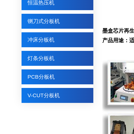
恒温热压机
铡刀式分板机
墨盒芯片再生焊
冲床分板机
产品用途：适
灯条分板机
PCB分板机
V-CUT分板机