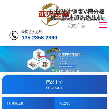
专业设计销售V槽分板
机、脉冲加热热压机
二十年匠心磨砺·只为造就更稳
定的产品
全国服务热线
135-2858-2360
产品中心
PRODUCT
脉冲热压机
哈巴机