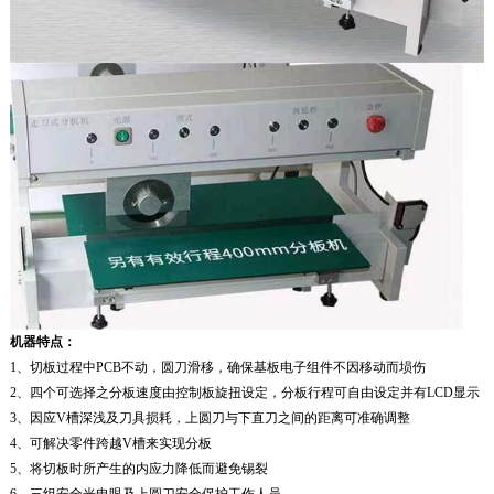
机器
特点：
1、切板过程中PCB不动，圆刀滑移，确保基板电子组件不因移动而埙伤
2、四个可选择之分板速度由控制板旋扭设定，分板行程可自由设定并有LCD显示
3、因应V槽深浅及刀具损耗，上圆刀与下直刀之间的距离可准确调整
4、可解决零件跨越V槽来实现分板
5、将切板时所产生的内应力降低而避免锡裂
6、三组安全光电眼及上圆刀安全保护工作人员