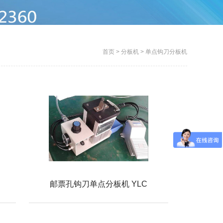
首页
>
分板机
>
单点钩刀分板机
邮票孔钩刀单点分板机 YLC