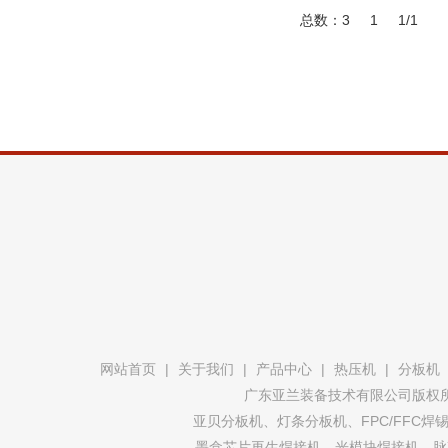
总数：3
1
1/1
网站首页
|
关于我们
|
产品中心
|
热压机
|
分板机
广东亚兰装备技术有限公司版权所有 @
亚贝分板机、灯条分板机、FPC/FFC
墨盒芯片再生焊接机、光模块焊接机、脉