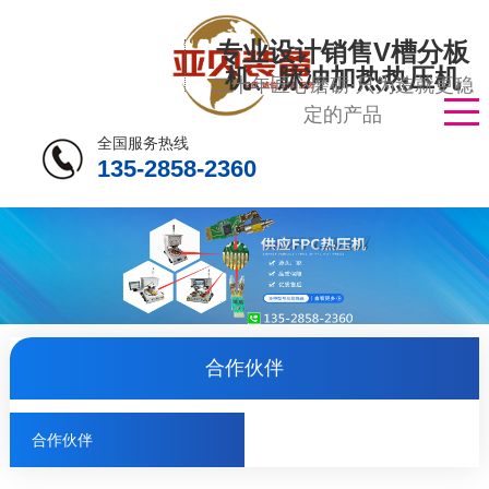
专业设计销售V槽分板
机、脉冲加热热压机
二十年匠心磨砺·只为造就更稳
定的产品
全国服务热线
135-2858-2360
合作伙伴
合作伙伴