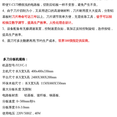
即使
V-CUT
槽很浅的电路板，切割后铝板一样不变形，避免产生不良。
4
、由于刀片切削力小，又采用进口的高速钢材料，刀片耐用度大大提高，分割铝
基板时
刀片寿命可达三年
以上。刀片调节简单方便，无需依靠工具，
徒手可以轻
松独立数字
调节，提高生产效率。人性化理念设计。
5
、设备配备有无极调速装置，控制速度自如，装加正反转控制旋钮，急停按钮，
提高生产效率。
6
、
圆刀可多次翻磨再用,节约生产成本。
世界500强指定供应商。
多刀分板机
规格：
机器型号
:
YLVC-1
主机尺寸
:
长
X
宽
X
高
400x400x330mm
平台尺寸
:
长
X
宽
X
高
2400X300X200mm
环保木箱尺寸：
长
X
宽
X
高
1150X660X550mm
最大分板长度
:
无限制
电路板材质
:
铝基板、玻纤板、铜基板、
分板速度
: 0~500mm/
秒
/s
分板厚度
:0.6-3.0mm
使用电压
: 220V/50HZ
，
40W