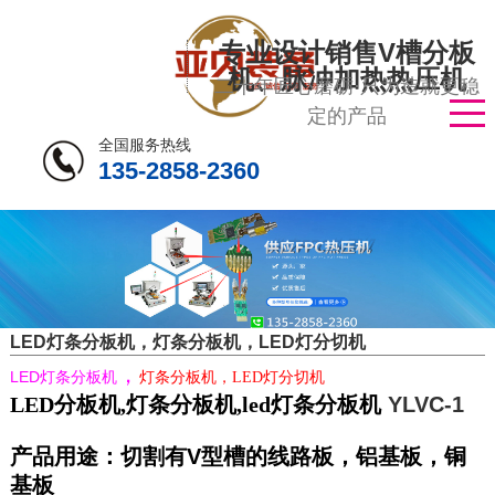
专业设计销售V槽分板
机、脉冲加热热压机
二十年匠心磨砺·只为造就更稳
定的产品
全国服务热线
135-2858-2360
LED灯条分板机，灯条分板机，LED灯分切机
，
LED
灯条分板机
灯条分板机
，
LED
灯分切机
LED分板机,灯条分板机,led灯条分板机
YLVC-1
产品用途：切割有V型槽的线路板，铝基板，铜
基板