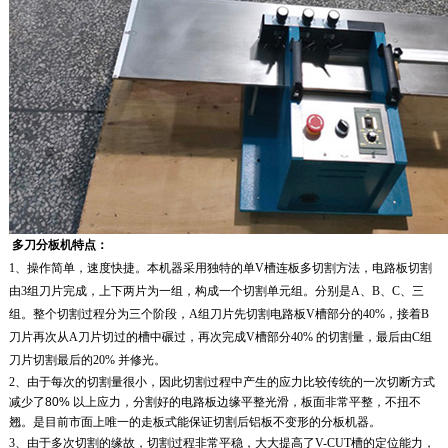
多刀分板机特点：
1
、操作简单，速度快捷。本机器采用独特的单V槽连板多切割方法，电路板切割
由3组刀片完成，上下两片为一组，构成一个切割单元组。分别是
A
、
B
、
C
、三
组。整个切割过程分为三个阶段，
A
组刀片先切割电路板V槽部分的
40%
，接着
B
刀片再次从
A
刀片切过的槽中碾过，再次完成V槽部分
40%
的切割量，最后由
C组
刀片切割最后的
20%
并修光。
2、由于每次的切割量很小，因此切割过程中产生的应力比较传统的一次切断方式
减少了
80%
以上应力，分割好的电路板边缘平整光滑，板面非常平整，不扭不
翘。是目前市面上唯一的走板式能保证切割后铝板不变形的分板机器。
3
、由于多次切割的缘故，切割过程非常平稳，大大提高了
V-CUT
槽的定位能力，