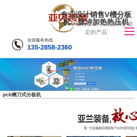
专业设计销售V槽分板
机、脉冲加热热压机
二十年匠心磨砺·只为造就更稳
定的产品
全国服务热线
135-2858-2360
pcb铡刀式分板机