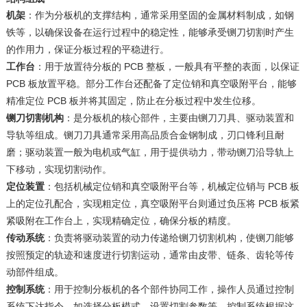
机架
：作为分板机的支撑结构，通常采用坚固的金属材料制成，如钢
铁等，以确保设备在运行过程中的稳定性，能够承受铡刀切割时产生
的作用力，保证分板过程的平稳进行。
工作台
：用于放置待分板的 PCB 整板，一般具有平整的表面，以保证
PCB 板放置平稳。部分工作台还配备了定位销和真空吸附平台，能够
精准定位 PCB 板并将其固定，防止在分板过程中发生位移。
铡刀切割机构
：是分板机的核心部件，主要由铡刀刀具、驱动装置和
导轨等组成。铡刀刀具通常采用高品质合金钢制成，刃口锋利且耐
磨；驱动装置一般为电机或气缸，用于提供动力，带动铡刀沿导轨上
下移动，实现切割动作。
定位装置
：包括机械定位销和真空吸附平台等，机械定位销与 PCB 板
上的定位孔配合，实现粗定位，真空吸附平台则通过负压将 PCB 板紧
紧吸附在工作台上，实现精确定位，确保分板的精度。
传动系统
：负责将驱动装置的动力传递给铡刀切割机构，使铡刀能够
按照预定的轨迹和速度进行切割运动，通常由皮带、链条、齿轮等传
动部件组成。
控制系统
：用于控制分板机的各个部件协同工作，操作人员通过控制
系统下达指令，如选择分板模式、设置切割参数等，控制系统根据这