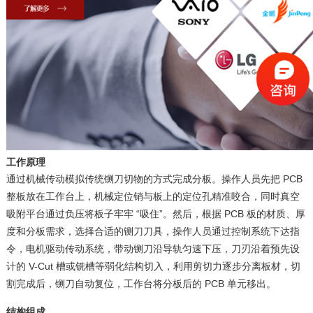
工作原理
通过机械传动模拟传统铡刀切物的方式完成分板。操作人员先把 PCB
整板放在工作台上，机械定位销与板上的定位孔精准咬合，同时真空
吸附平台通过负压将板子牢牢 “吸住”。然后，根据 PCB 板的材质、厚
度和分板需求，选择合适的铡刀刀具，操作人员通过控制系统下达指
令，电机驱动传动系统，带动铡刀沿导轨匀速下压，刀刃沿着预先设
计的 V-Cut 槽或铣槽等弱化结构切入，利用剪切力逐步分离板材，切
割完成后，铡刀自动复位，工作台将分板后的 PCB 单元移出。
结构组成