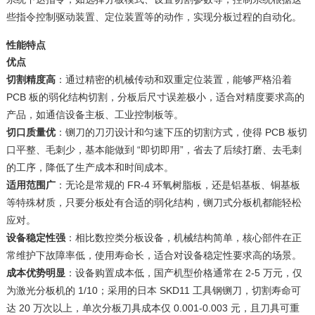
些指令控制驱动装置、定位装置等的动作，实现分板过程的自动化。
性能特点
优点
切割精度高
：通过精密的机械传动和双重定位装置，能够严格沿着
PCB 板的弱化结构切割，分板后尺寸误差极小，适合对精度要求高的
产品，如通信设备主板、工业控制板等。
切口质量优
：铡刀的刀刃设计和匀速下压的切割方式，使得 PCB 板切
口平整、毛刺少，基本能做到 “即切即用”，省去了后续打磨、去毛刺
的工序，降低了生产成本和时间成本。
适用范围广
：无论是常规的 FR-4 环氧树脂板，还是铝基板、铜基板
等特殊材质，只要分板处有合适的弱化结构，铡刀式分板机都能轻松
应对。
设备稳定性强
：相比数控类分板设备，机械结构简单，核心部件在正
常维护下故障率低，使用寿命长，适合对设备稳定性要求高的场景。
成本优势明显
：设备购置成本低，国产机型价格通常在 2-5 万元，仅
为激光分板机的 1/10；采用的日本 SKD11 工具钢铡刀，切割寿命可
达 20 万次以上，单次分板刀具成本仅 0.001-0.003 元，且刀具可重