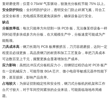
复研磨使用；仅需 0.75kW 气泵驱动，较激光分板机节能 75% 以上。
安全防护到位
：全封闭防护设计，透明安全门防止碎屑飞溅，符合工
业安全标准；光电感应系统避免误操作，确保设备运行安全。
缺点
分板效率低
：每次只能单方向切割一块 PCB 板，无法像某些设备一样
同时处理多块或多方向分板，在大规模生产中，分板速度可能成为产
能瓶颈。
刀具成本高
：铡刀长期与 PCB 板摩擦挤压，刀刃容易磨损，达到一定
程度后必须更换，高品质铡刀的材质和加工工艺复杂，单把刀具成本
可达数百至上千元，频繁更换会显著增加生产成本。
应力影响
：虽然比冲压式分板机应力小，但铡切过程仍会对 PCB 板产
生一定机械应力，可能导致 BGA 芯片、微小电容等敏感元器件性能下
降，甚至损坏，影响产品良率。
占地较大
：为保证切割稳定性和安全性，铡刀式分板机的机架和工作
台尺寸较大，对于车间空间紧张的企业来说，可能面临场地布局难
题。