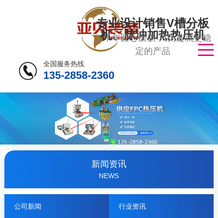
专业设计销售V槽分板
机、脉冲加热热压机
二十年匠心磨砺·只为造就更稳
定的产品
全国服务热线
135-2858-2360
新闻资讯
NEWS
公司新闻
行业资讯